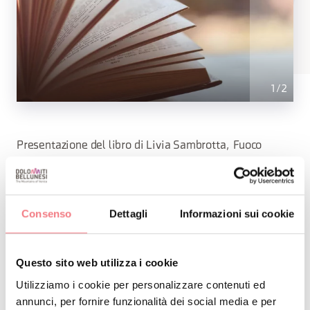
1
/
2
Presentazione del libro di Livia Sambrotta, Fuoco
INFO E CONTATTI DELL'ORGANIZZATORE
Consenso
Dettagli
Informazioni sui cookie
Fondazione Comelico Dolomiti - Centro Studi
Transfrontaliero
(0039)3939864624
Questo sito web utilizza i cookie
info@fondazionecomelico.it
Utilizziamo i cookie per personalizzare contenuti ed
annunci, per fornire funzionalità dei social media e per
https://www.facebook.com/FondazioneCST