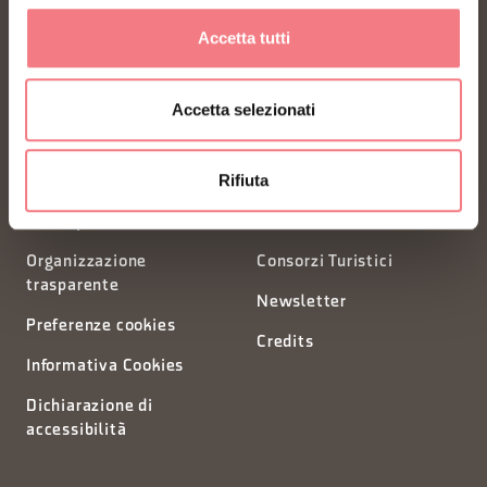
Accetta tutti
Piazza Santo Stefano 15/17
32100 Belluno - Italia
Accetta selezionati
segreteria@dmodolomiti.it
Rifiuta
Privacy
Richiesta informazioni
Organizzazione
Consorzi Turistici
trasparente
Newsletter
Preferenze cookies
Credits
Informativa Cookies
Dichiarazione di
accessibilità