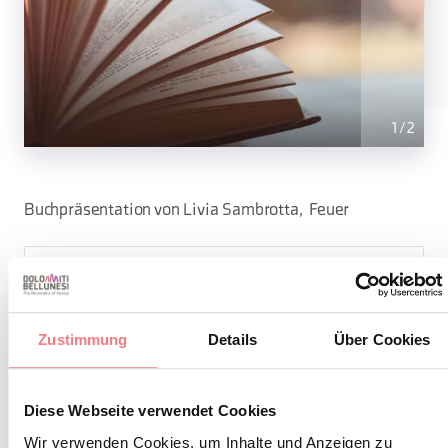
1
/
2
Buchpräsentation von Livia Sambrotta, Feuer
INFOS UND KONTAKTE DES VERANSTALTERS
Fondazione Comelico Dolomiti - Centro Studi
Zustimmung
Details
Über Cookies
Transfrontaliero
(0039)3939864624
info@fondazionecomelico.it
Diese Webseite verwendet Cookies
Wir verwenden Cookies, um Inhalte und Anzeigen zu
https://www.facebook.com/FondazioneCST