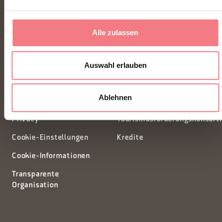
Piazza Santo Stefano 15/17
Alle zulassen
32100 Belluno - Italia
Auswahl erlauben
segreteria@dmodolomiti.it
Ablehnen
Newsletter
Informationsanfrage
Privacy
Tourismusförderungskonsort
Cookie-Einstellungen
Kredite
Cookie-Informationen
Transparente
Organisation