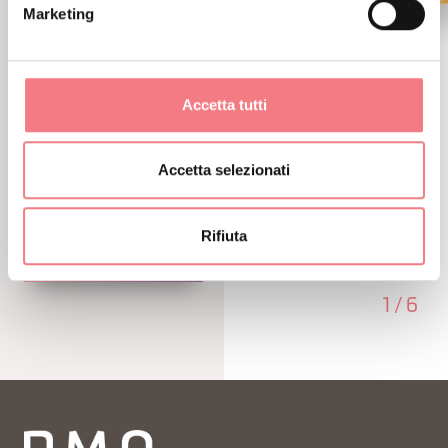
Marketing
Cadore natura
9 agosto 2026 - Cadore - Tre Cime - Comelico
Accetta tutti
Festa-mercato di prodotti biologici e locali
della montagna bellunese e della pianura
Accetta selezionati
veneta
Rifiuta
SCOPRI DI PIÙ
1
/
6