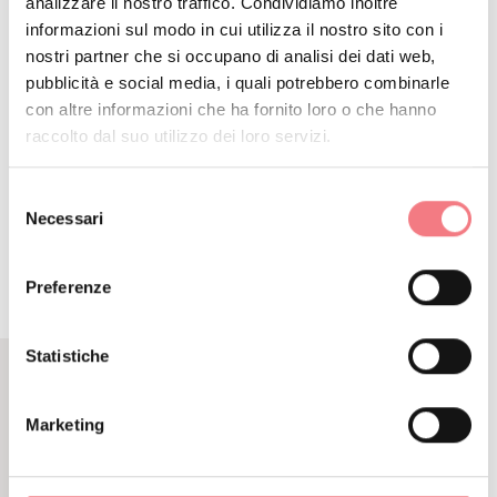
analizzare il nostro traffico. Condividiamo inoltre
https://www.2ruotealpago.it/
informazioni sul modo in cui utilizza il nostro sito con i
nostri partner che si occupano di analisi dei dati web,
Come arrivare
pubblicità e social media, i quali potrebbero combinarle
con altre informazioni che ha fornito loro o che hanno
raccolto dal suo utilizzo dei loro servizi.
Selezione
RICHIEDI INFORMAZIONI
Necessari
del
consenso
Preferenze
Statistiche
EVENTI CORRELATI
Marketing
ALTRI EVENTI