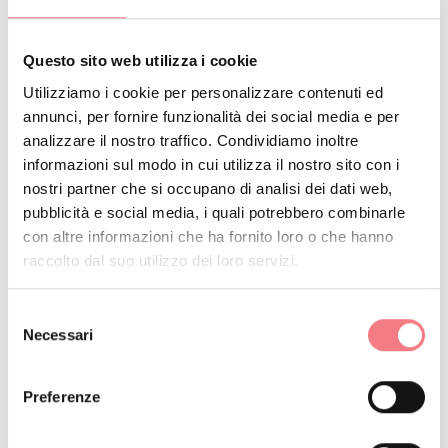
stage “Il Teatro come Arte Marziale II Edizione”, a cura
di Enrico Fauro.
Questo sito web utilizza i cookie
Sabato 22 agosto il Centro Sociale proporrà la
Utilizziamo i cookie per personalizzare contenuti ed
annunci, per fornire funzionalità dei social media e per
conferenza “La Libertà dell’Essere Umano vista dagli
analizzare il nostro traffico. Condividiamo inoltre
Alchimisti”, sempre a cura di Enrico Fauro, mentre
informazioni sul modo in cui utilizza il nostro sito con i
domenica 23 agosto la manifestazione si concluderà
nostri partner che si occupano di analisi dei dati web,
con una tavola rotonda dedicata a “L’Alchimia
pubblicità e social media, i quali potrebbero combinarle
con altre informazioni che ha fornito loro o che hanno
all’interno della Tradizione Massonica” presso il Museo
raccolto dal suo utilizzo dei loro servizi.
Casa dell’Alchimista e con un concerto di musica
rinascimentale e barocca presso Cava Le Val a Col
Selezione
Necessari
Indes. In caso di maltempo il concerto si svolgerà al
del
consenso
Centro Sociale.
Preferenze
La manifestazione è organizzata dalla Pro Loco Gruppo