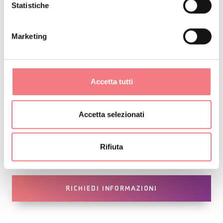
Alchimia Tambre e dall’Associazione Argonauti.
Statistiche
Marketing
INFO E CONTATTI DELL'ORGANIZZATORE
Museo Casa dell'Alchimista
+39 350 0034954
Accetta tutti
info@prolocotambre.it
https://www.prolocotambre.it/casa-dellalchimista/
Accetta selezionati
Come arrivare
Rifiuta
RICHIEDI INFORMAZIONI