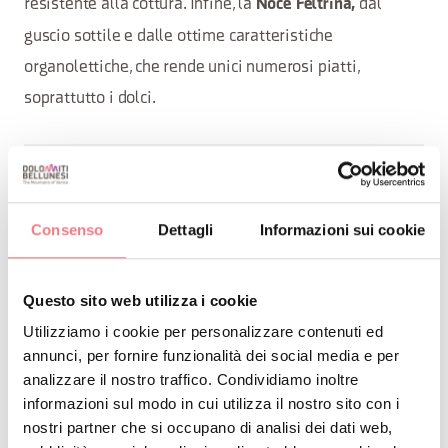
resistente alla cottura. Infine, la
dal
Noce Feltrina,
guscio sottile e dalle ottime caratteristiche
organolettiche, che rende unici numerosi piatti,
soprattutto i dolci.
Questi prodotti semplici sono
figli della tradizione
che da sempre caratterizza il territorio
contadina
Consenso
Dettagli
Informazioni sui cookie
montano bellunese. Gustati da soli o nelle tante
ricette tipiche, ti faranno conoscere il lato più vero
Questo sito web utilizza i cookie
e
delle Dolomiti Bellunesi.
autentico
Utilizziamo i cookie per personalizzare contenuti ed
annunci, per fornire funzionalità dei social media e per
analizzare il nostro traffico. Condividiamo inoltre
informazioni sul modo in cui utilizza il nostro sito con i
RICHIEDI INFORMAZIONI
nostri partner che si occupano di analisi dei dati web,