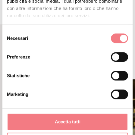
pubblicità e social media, i quali potrebbero combinarle
con altre informazioni che ha fornito loro o che hanno
raccolto dal suo utilizzo dei loro servizi.
Selezione
Necessari
del
CONTENUTI CORRELATI
consenso
POTREBBE PIACERTI
Preferenze
ANCHE
Statistiche
Marketing
Accetta tutti