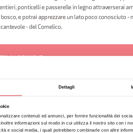
entieri, ponticelli e passerelle in legno attraverserai am
l bosco, e potrai apprezzare un lato poco conosciuto -
cantevole - del Comelico.
TTO ALLE FAMIGLIE
tinerari all’interno delle Torbiere di Danta si sviluppano in pian
scendi e sono adatti a tutta la famiglia. Sono modulari, quindi a
Dettagli
ai scegliere lunghezza e durata in base al tempo che hai a dispo
ri ritornare anche in un altro momento dell’anno.
ookie
nalizzare contenuti ed annunci, per fornire funzionalità dei socia
inoltre informazioni sul modo in cui utilizza il nostro sito con i 
icità e social media, i quali potrebbero combinarle con altre inform