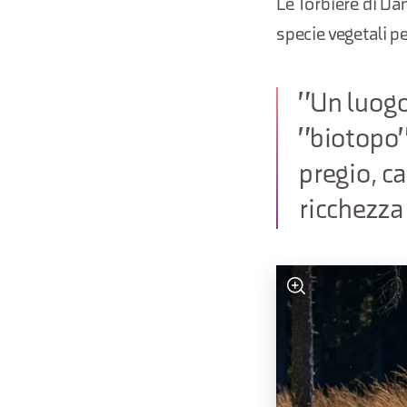
Le Torbiere di Da
specie vegetali pe
"Un luogo
"biotopo"
pregio, c
ricchezza 