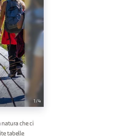
1
/
4
 natura che ci
te tabelle