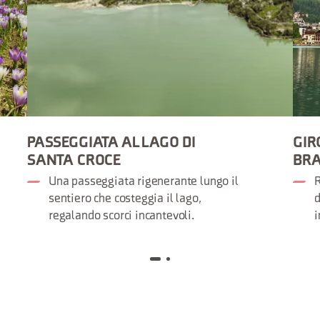
PASSEGGIATA AL LAGO DI
GIR
SANTA CROCE
BR
Una passeggiata rigenerante lungo il
R
sentiero che costeggia il lago,
d
regalando scorci incantevoli.
i