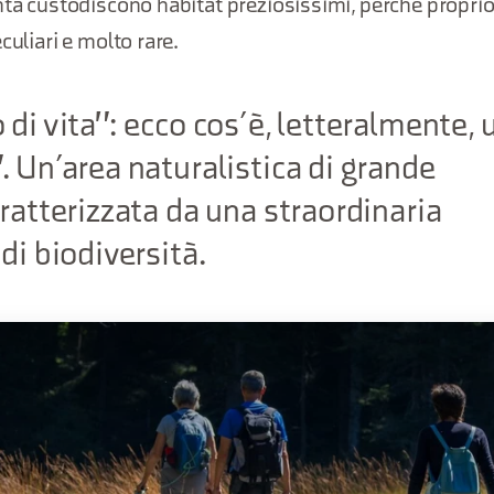
nta custodiscono habitat preziosissimi, perché proprio
culiari e molto rare.
 di vita": ecco cos’è, letteralmente, 
. Un’area naturalistica di grande
aratterizzata da una straordinaria
di biodiversità.