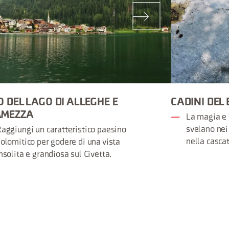
O DEL LAGO DI ALLEGHE E
CADINI DEL
AMEZZA
La magia e 
svelano nei
aggiungi un caratteristico paesino
nella casca
olomitico per godere di una vista
nsolita e grandiosa sul Civetta.