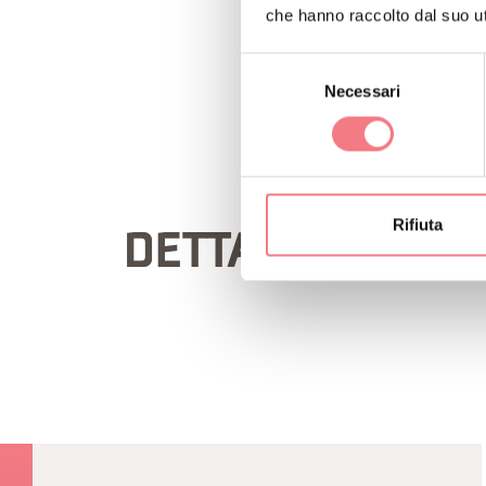
che hanno raccolto dal suo uti
RICHIEDI INF
Selezione
Necessari
del
consenso
Rifiuta
DETTAGLIO ITIN