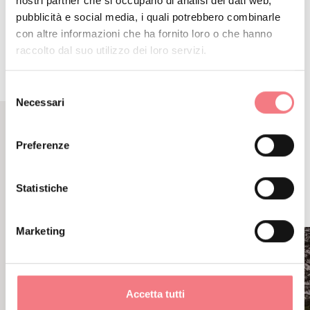
ITINERARIO
nostri partner che si occupano di analisi dei dati web,
pubblicità e social media, i quali potrebbero combinarle
con altre informazioni che ha fornito loro o che hanno
raccolto dal suo utilizzo dei loro servizi.
Selezione
Necessari
del
consenso
Preferenze
CONTENUTI CORRELATI
POTREBBE PIACERTI
Statistiche
ANCHE
Marketing
Accetta tutti