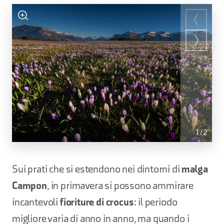
1
/
2
Sui prati che si estendono nei dintorni di
malga
Campon
, in primavera si possono ammirare
incantevoli
fioriture di crocus
: il periodo
migliore varia di anno in anno, ma quando i