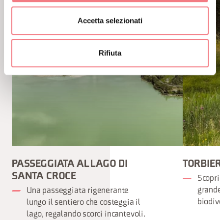
Accetta selezionati
Rifiuta
PASSEGGIATA AL LAGO DI
TORBIE
SANTA CROCE
Scopri
grande
Una passeggiata rigenerante
biodiv
lungo il sentiero che costeggia il
lago, regalando scorci incantevoli.