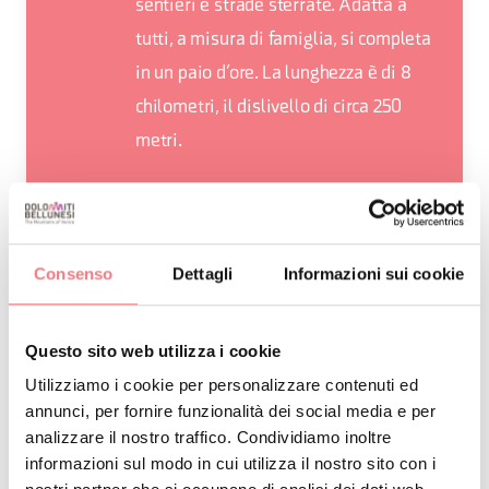
sentieri e strade sterrate. Adatta a
tutti, a misura di famiglia, si completa
in un paio d’ore. La lunghezza è di 8
chilometri, il dislivello di circa 250
metri.
Consenso
Dettagli
Informazioni sui cookie
RICHIEDI INFORMAZIONI
Questo sito web utilizza i cookie
Utilizziamo i cookie per personalizzare contenuti ed
annunci, per fornire funzionalità dei social media e per
DETTAGLIO
analizzare il nostro traffico. Condividiamo inoltre
informazioni sul modo in cui utilizza il nostro sito con i