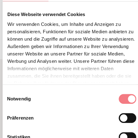
DETAIL DER
REISEROUTE
Diese Webseite verwendet Cookies
Wir verwenden Cookies, um Inhalte und Anzeigen zu
personalisieren, Funktionen für soziale Medien anbieten zu
können und die Zugriffe auf unsere Website zu analysieren.
Außerdem geben wir Informationen zu Ihrer Verwendung
unserer Website an unsere Partner für soziale Medien,
Werbung und Analysen weiter. Unsere Partner führen diese
Informationen möglicherweise mit weiteren Daten
zusammen, die Sie ihnen bereitgestellt haben oder die sie
VERWANDTER INHALT
im Rahmen Ihrer Nutzung der Dienste gesammelt haben.
SIE KÖNNEN AUCH
Einwilligungsauswahl
Notwendig
MÖGEN
Präferenzen
Statistiken