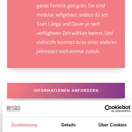
ganze Familie geeignet. Sie sind
modular aufgebaut, sodass du am
Start Länge und Dauer je nach
verfügbarer Zeit wählen kannst. Und
vielleicht kommst du zu einer anderen
Jahreszeit noch einmal zurück.
INFORMATIONEN ANFORDERN
Zustimmung
Details
Über Cookies