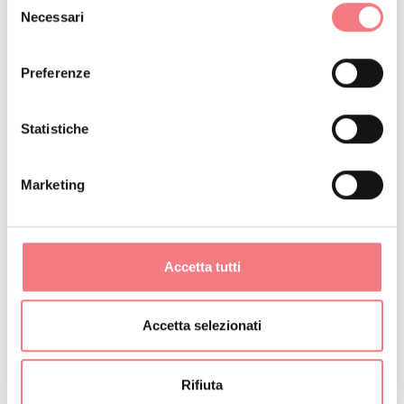
zona.
Necessari
del
consenso
Preferenze
Gosaldo
Gosaldo è un caratteristico
borgo montano incastonato
Statistiche
tra le Dolomiti Agordine e
quelle del Parco Nazionale
delle Dolomiti Bellunesi.
Marketing
Caratterizzato per secoli
dall’attività di estrazione
mineraria è diventato poi il
paese dei seggiolai o
"contha".
Accetta tutti
Scopri di più
Accetta selezionati
Arrivando da Sospirolo incontrerai
Rifiuta
la Certosa di Vedana. Non visitabile