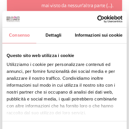
mai visto da nessun'altra parte (...).
La Valle del Mis, per esempio, con le
sue vallette laterali che si
addentrano in un intrico di monti
Consenso
Dettagli
Informazioni sui cookie
selvaggi e senza gloria". Così
scriveva Dino Buzzati parlando della
Questo sito web utilizza i cookie
Valle Del Mis.
Utilizziamo i cookie per personalizzare contenuti ed
Arrivando dall’Agordino dedica una
annunci, per fornire funzionalità dei social media e per
visita alla frazione di California, nel
analizzare il nostro traffico. Condividiamo inoltre
informazioni sul modo in cui utilizza il nostro sito con i
comune di Gosaldo, oggi
nostri partner che si occupano di analisi dei dati web,
completamente abbandonata
pubblicità e social media, i quali potrebbero combinarle
dopo l’alluvione del 1966, ma un
con altre informazioni che ha fornito loro o che hanno
raccolto dal suo utilizzo dei loro servizi.
tempo centro mondano sorto
intorno all’attività mineraria della
Selezione