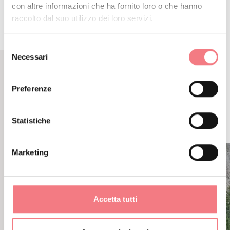
con altre informazioni che ha fornito loro o che hanno
raccolto dal suo utilizzo dei loro servizi.
Selezione
Necessari
del
consenso
CONTENUTI CORRELATI
Preferenze
POTREBBE PIACERTI
ANCHE
Statistiche
Marketing
Accetta tutti