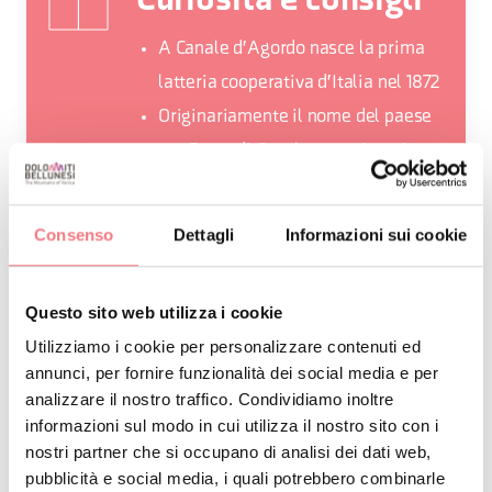
Curiosità e consigli
A Canale d'Agordo nasce la prima
latteria cooperativa d'Italia nel 1872
Originariamente il nome del paese
era Forno di Canale, a testimoniare
l’importanza della lavorazione dei
minerali delle miniere
Consenso
Dettagli
Informazioni sui cookie
Da non perdere l’escursione alle
Cascate delle Comelle in Val di
Questo sito web utilizza i cookie
Gares
Utilizziamo i cookie per personalizzare contenuti ed
annunci, per fornire funzionalità dei social media e per
analizzare il nostro traffico. Condividiamo inoltre
informazioni sul modo in cui utilizza il nostro sito con i
nostri partner che si occupano di analisi dei dati web,
RICHIEDI INFORMAZIONI
pubblicità e social media, i quali potrebbero combinarle