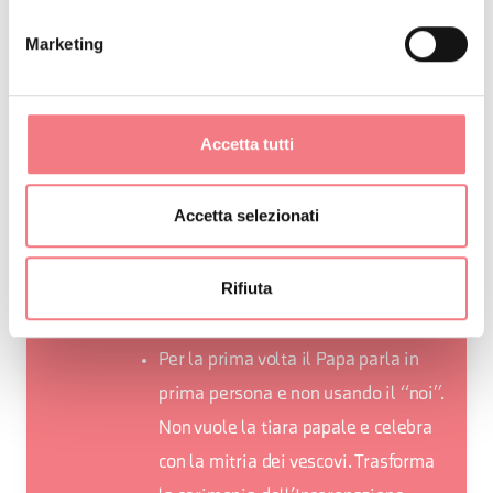
diffidenza, don Antonio si trasformò
Marketing
in casaro e iniziò a lavorare il latte
in canonica. Con i risultati convinse
tutti della bontà dell’idea.
Accetta tutti
L’Albino Luciani bambino «Non si
riusciva a farlo stare fermo, amava
Accetta selezionati
saltare sui banchi, come faceva col
fieno, tirava le trecce alle bimbe»
Rifiuta
che gli ha regalato diversi 8/10 in
condotta
Per la prima volta il Papa parla in
prima persona e non usando il “noi”.
Non vuole la tiara papale e celebra
con la mitria dei vescovi. Trasforma