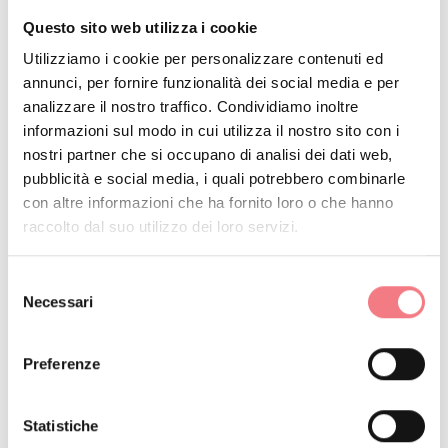
Francesco. Una giornata di festa,
Questo sito web utilizza i cookie
commozione e orgoglio per tutto il
Utilizziamo i cookie per personalizzare contenuti ed
paese riunito in piazza Giovanni
annunci, per fornire funzionalità dei social media e per
Paolo I
analizzare il nostro traffico. Condividiamo inoltre
Amante del cinema, da vicario a
informazioni sul modo in cui utilizza il nostro sito con i
nostri partner che si occupano di analisi dei dati web,
Belluno Albino Luciani avvia, in
pubblicità e social media, i quali potrebbero combinarle
modo pionieristico, il cineforum
con altre informazioni che ha fornito loro o che hanno
della diocesi
raccolto dal suo utilizzo dei loro servizi.
A Canale d'Agordo (all’epoca Forno
di Canale) nacque, nel 1872, la prima
Selezione
Necessari
del
latteria cooperativa d’ Italia. Grazie
consenso
all’intuizione di don Antonio Della
Preferenze
Lucia, sacerdote e sostenitore
dell’importanza della cooperazione
Statistiche
tra operai e contadini. Per vincere la