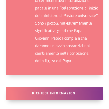
la cerimonia dell’Incoronazione
papale in una “celebrazione di inizio
del ministero di Pastore universale”.
Sono i piccoli, ma estremamente
significativi, gesti che Papa
Giovanni Paolo I compie e che
daranno un avvio sostanziale al
cambiamento nella concezione
della figura del Papa.
RICHIEDI INFORMAZIONI