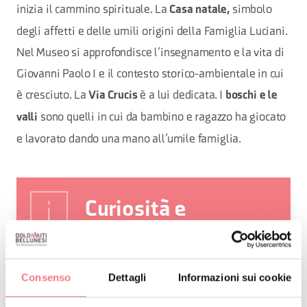
inizia il cammino spirituale. La
simbolo
Casa natale,
degli affetti e delle umili origini della Famiglia Luciani.
Nel Museo si approfondisce l’insegnamento e la vita di
Giovanni Paolo I e il contesto storico-ambientale in cui
è cresciuto. La
è a lui dedicata. I
Via Crucis
boschi e le
sono quelli in cui da bambino e ragazzo ha giocato
valli
e lavorato dando una mano all’umile famiglia.
Curiosità e
suggerimenti
Il 4 settembre 2022 Albino Luciani è
Consenso
Dettagli
Informazioni sui cookie
stato proclamato Beato da Papa