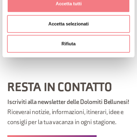
Accetta tutti
Villa visitabile su appuntamento telefonando al 347
9676850, previsto biglietto d'ingresso.
Accetta selezionati
Rifiuta
RICHIEDI INFORMAZIONI
RESTA IN CONTATTO
Iscriviti alla newsletter delle Dolomiti Bellunesi!
Riceverai notizie, informazioni, itinerari, idee e
consigli per la tua vacanza in ogni stagione.