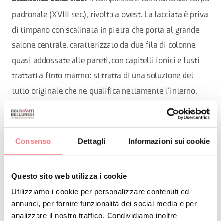
padronale (XVIII sec.), rivolto a ovest. La facciata è priva
di timpano con scalinata in pietra che porta al grande
salone centrale, caratterizzato da due fila di colonne
quasi addossate alle pareti, con capitelli ionici e fusti
trattati a finto marmo; si tratta di una soluzione del
tutto originale che ne qualifica nettamente l’interno,
ampliandone la spazialità. Interessanti i due camini
monumentali. Dell’edificio preesistente rimane
l’impianto della grande cantina. A ponente si trovano le
Consenso
Dettagli
Informazioni sui cookie
scuderie, attualmente utilizzate come abitazione del
custode, mentre a levante, aperto sul viale ed a
Questo sito web utilizza i cookie
delimitare lo spazio erboso, vi è l’oratorio, ristrutturato
Utilizziamo i cookie per personalizzare contenuti ed
nel 2014, con l’ affresco “Madonna con Bambino” di
annunci, per fornire funzionalità dei social media e per
Giovanni De Min. La caratteristica decorazione a stucchi
analizzare il nostro traffico. Condividiamo inoltre