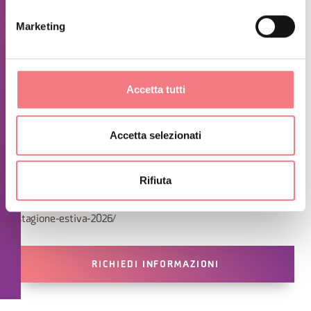
PREZZI:
Bambini/e ragazzi fino ai 12 anni:
Marketing
Entrata con pattini propri: € 6,00 Entrata con noleggio € 10:00
Dai 14 anni in su
Entrata con pattini propri: € 9,00 Entrata con noleggio pattini:
€ 13,00
Accetta tutti
INFORMAZIONI e-mail: segreteria@alleghehockey.com
Telefono: 388/1866668 – 0437/523176
Accetta selezionati
CARATTERISTICHE
Rifiuta
Verifica le aperture del pattinaggio libero
su:https://www.alleghehockey.com/pattinaggio-pubblico-
stagione-estiva-2026/
RICHIEDI INFORMAZIONI