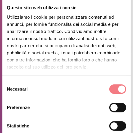
Questo sito web utilizza i cookie
Utilizziamo i cookie per personalizzare contenuti ed
annunci, per fornire funzionalità dei social media e per
analizzare il nostro traffico. Condividiamo inoltre
informazioni sul modo in cui utilizza il nostro sito con i
1
/
5
nostri partner che si occupano di analisi dei dati web,
pubblicità e social media, i quali potrebbero combinarle
con altre informazioni che ha fornito loro o che hanno
INFORMAZIONI SUGLI ORARI
raccolto dal suo utilizzo dei loro servizi.
Estate 2026:
Selezione
Luglio e Agosto
Necessari
del
Lunedì Venerdì 21:00 - 23:00
consenso
Sabato e Domenica 17:00 - 19:00 / 21:00 - 23:00
Preferenze
Settembre: Vedi sito Alleghe Hockey
ULTERIORI INFORMAZIONI
Statistiche