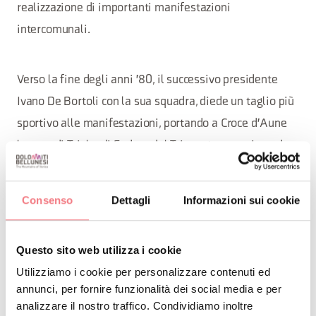
realizzazione di importanti manifestazioni
intercomunali.
Verso la fine degli anni '80, il successivo presidente
Ivano De Bortoli con la sua squadra, diede un taglio più
sportivo alle manifestazioni, portando a Croce d'Aune
le gare di Trial e di Enduro del Triveneto, organizzando
inoltre una suggestiva corsa di fuoristrada in notturna
sul Monte Avena.
Consenso
Dettagli
Informazioni sui cookie
Questo sito web utilizza i cookie
1 primi anni '90 furono ricchi di altre importanti
Utilizziamo i cookie per personalizzare contenuti ed
iniziative quali l'organizzazione di concorsi fotografici,
annunci, per fornire funzionalità dei social media e per
la partecipazione della Pro loco Sovramonte al percorso
analizzare il nostro traffico. Condividiamo inoltre