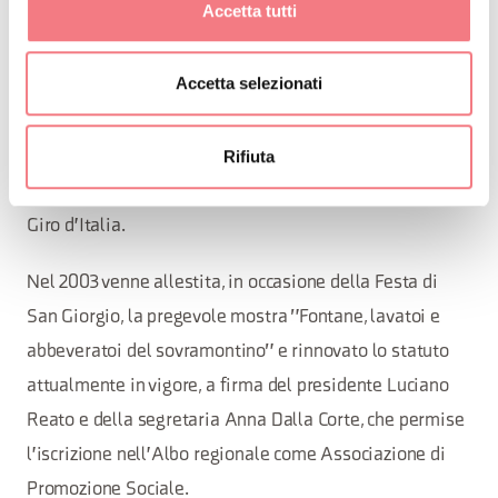
Accetta tutti
L'anno che introdusse il nuovo millennio fu anch'esso
particolarmente ricco di iniziative, in primis la mostra
Accetta selezionati
degli antichi paramenti sacri delle chiese sovramontine
in occasione della festa di San Giorgio, la realizzazione
Rifiuta
del percorso reigioso-naturalistico "Itinerario Giubilare
2000" e le iniziative concomitanti al passaggio dell'83°
Giro d'Italia.
Nel 2003 venne allestita, in occasione della Festa di
San Giorgio, la pregevole mostra "Fontane, lavatoi e
abbeveratoi del sovramontino" e rinnovato lo statuto
attualmente in vigore, a firma del presidente Luciano
Reato e della segretaria Anna Dalla Corte, che permise
l'iscrizione nell'Albo regionale come Associazione di
Promozione Sociale.