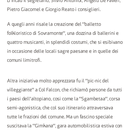
D'Incau il segretario, Silvio Antoniol, Angelo De Faveri,
Pietro Giacomel e Giorgio Reato i consiglieri.
A quegli anni risale la creazione del "balletto
folkloristico di Sovramonte", una dozzina di ballerini e
quattro musicanti, in splendidi costumi, che si esibivano
in occasione delle locali sagre paesane e in quelle dei
comuni limitrofi.
Altra iniziativa molto apprezzata fu il "pic-nic del
villeggiante" a Col Falcon, che richiamò persone da tutti
i paesi dell'altopiano, cosi come la "Sgambetaa", corsa
semi-agonistica, che col suo itinerario attraversava
tutte le frazioni del comune. Ma un fascino speciale
suscitava la "Gimkana", gara automobilistica estiva con