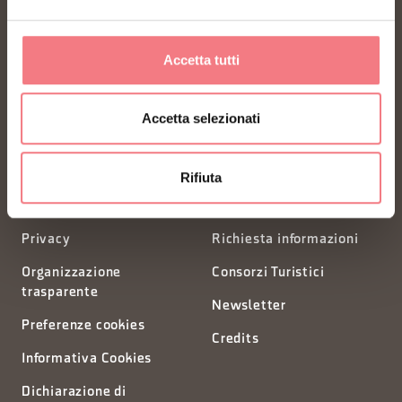
FONDAZIONE DMO DOLOMITI BELLUNESI
Accetta tutti
Piazza Santo Stefano 15/17
Accetta selezionati
32100 Belluno - Italia
Rifiuta
segreteria@dmodolomiti.it
Privacy
Richiesta informazioni
Organizzazione
Consorzi Turistici
trasparente
Newsletter
Preferenze cookies
Credits
Informativa Cookies
Dichiarazione di