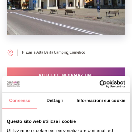
Pizzeria Alla Baita Camping Comelico
RICHIEDI INFORMAZIONI
Consenso
Dettagli
Informazioni sui cookie
RESTA IN CONTATTO
Questo sito web utilizza i cookie
Iscriviti alla newsletter delle Dolomiti Bellunesi!
Utilizziamo i cookie per personalizzare contenuti ed