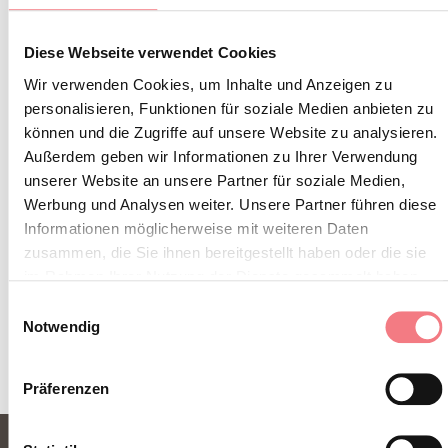
Abonnieren Sie den Newsletter der Belluneser
Diese Webseite verwendet Cookies
Dolomiten!
Wir verwenden Cookies, um Inhalte und Anzeigen zu
Sie erhalten Nachrichten, Informationen,
personalisieren, Funktionen für soziale Medien anbieten zu
können und die Zugriffe auf unsere Website zu analysieren.
Reiserouten, Ideen und Tipps für Ihren Urlaub
Außerdem geben wir Informationen zu Ihrer Verwendung
zu jeder Jahreszeit.
unserer Website an unsere Partner für soziale Medien,
Werbung und Analysen weiter. Unsere Partner führen diese
Informationen möglicherweise mit weiteren Daten
ZUM NEWSLETTER ANMELDEN
zusammen, die Sie ihnen bereitgestellt haben oder die sie
im Rahmen Ihrer Nutzung der Dienste gesammelt haben.
Einwilligungsauswahl
Notwendig
Präferenzen