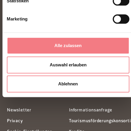
Statistiken
Marketing
Alle zulassen
FONDAZIONE DMO DOLOMITI BELLUNESI
Piazza Santo Stefano 15/17
Auswahl erlauben
32100 Belluno - Italia
Ablehnen
segreteria@dmodolomiti.it
Newsletter
Informationsanfrage
Privacy
Tourismusförderungskonsort