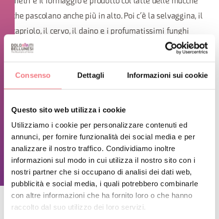
metri e il formaggio è prodotto col latte delle mucche
che pascolano anche più in alto. Poi c’è la selvaggina, il
capriolo, il cervo, il daino e i profumatissimi funghi
raccolti da Renzo capaci di richiamare buongustai anche
da molto lontano.
Consenso
Dettagli
Informazioni sui cookie
INFORMAZIONI SUGLI ORARI
Lunedì, giovedì e venerdì 11:00-14:30 e 17:00-23:00. Martedì
Questo sito web utilizza i cookie
11:00-16:00. Sabato e domenica 11:00-23:00. Chiuso il
Utilizziamo i cookie per personalizzare contenuti ed
mercoledì.
annunci, per fornire funzionalità dei social media e per
analizzare il nostro traffico. Condividiamo inoltre
informazioni sul modo in cui utilizza il nostro sito con i
RICHIEDI INFORMAZIONI
nostri partner che si occupano di analisi dei dati web,
pubblicità e social media, i quali potrebbero combinarle
con altre informazioni che ha fornito loro o che hanno
raccolto dal suo utilizzo dei loro servizi.