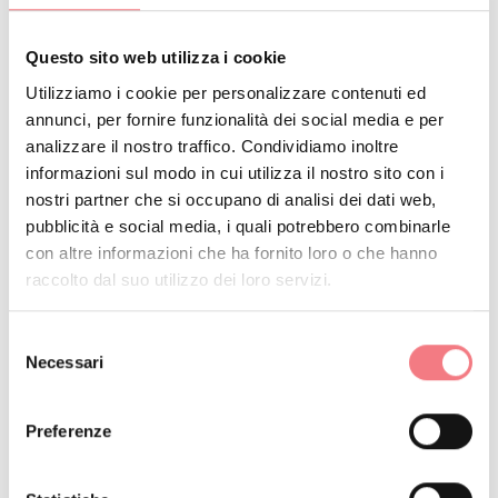
Botanica con i particolari diorami che riproducono
fedelmente alcuni ambienti popolati da animali e dai
Questo sito web utilizza i cookie
cacciatori preistorici, le ricche collezioni di funghi e di
Utilizziamo i cookie per personalizzare contenuti ed
annunci, per fornire funzionalità dei social media e per
legni in sezione (xiloteca) e, tra i reperti esposti, una
analizzare il nostro traffico. Condividiamo inoltre
mandibola di Odontoceto (specie simile ai delfini, che
informazioni sul modo in cui utilizza il nostro sito con i
popolava l’antico mare dell’Alpago) e ancora,
nostri partner che si occupano di analisi dei dati web,
pubblicità e social media, i quali potrebbero combinarle
nell’esposizione dedicata ai pesci, il noto Sampierolo,
con altre informazioni che ha fornito loro o che hanno
pesce endemico del Lago di Santa Croce.
raccolto dal suo utilizzo dei loro servizi.
Selezione
Necessari
Ingresso a offerta libera con
del
consenso
possibilità di visite guidate solo su
Preferenze
prenotazione per gruppi con almeno 6
persone durante la settimana e nei