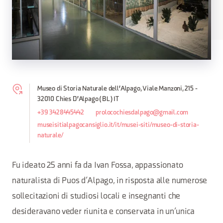
Museo di Storia Naturale dell'Alpago, Viale Manzoni, 215 -
32010 Chies D'Alpago (BL) IT
+39 3428445442
prolocochiesdalpago@gmail.com
museisitialpagocansiglio.it/it/musei-siti/museo-di-storia-
naturale/
Fu ideato 25 anni fa da Ivan Fossa, appassionato
naturalista di Puos d’Alpago, in risposta alle numerose
sollecitazioni di studiosi locali e insegnanti che
desideravano veder riunita e conservata in un’unica