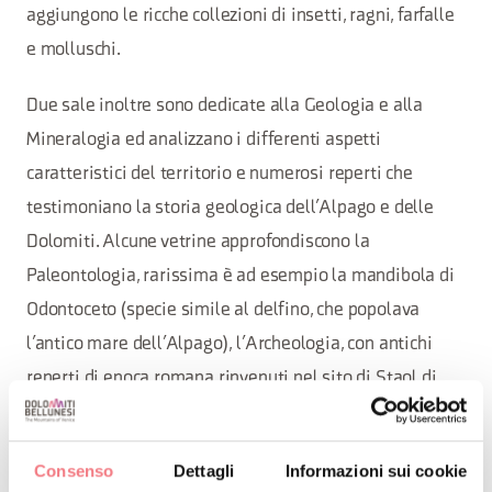
aggiungono le ricche collezioni di insetti, ragni, farfalle
e molluschi.
Due sale inoltre sono dedicate alla Geologia e alla
Mineralogia ed analizzano i differenti aspetti
caratteristici del territorio e numerosi reperti che
testimoniano la storia geologica dell’Alpago e delle
Dolomiti. Alcune vetrine approfondiscono la
Paleontologia, rarissima è ad esempio la mandibola di
Odontoceto (specie simile al delfino, che popolava
l’antico mare dell’Alpago), l’Archeologia, con antichi
reperti di epoca romana rinvenuti nel sito di Staol di
Curago vicino Pieve d’Alpago, e l’Anatomia umana
spiegata attraverso approfonditi pannelli didattici.
Consenso
Dettagli
Informazioni sui cookie
All’ultimo piano trova spazio l’ampia sala dedicata alla