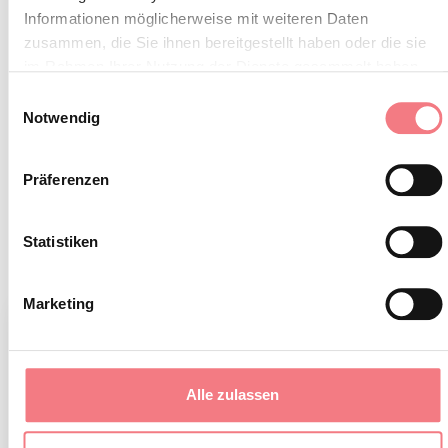
Informationen möglicherweise mit weiteren Daten
zusammen, die Sie ihnen bereitgestellt haben oder die sie
Eintritt nach freier Wahl mit der
im Rahmen Ihrer Nutzung der Dienste gesammelt haben.
Einwilligungsauswahl
Möglichkeit von geführten
Notwendig
Besichtigungen nur nach vorheriger
Anmeldung für Gruppen mit
Präferenzen
mindestens 6 Personen während der
Woche und am Wochenende.
Statistiken
Marketing
Alle zulassen