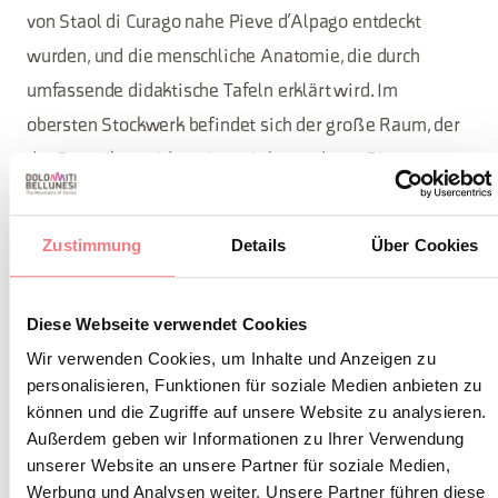
von Staol di Curago nahe Pieve d’Alpago entdeckt
wurden, und die menschliche Anatomie, die durch
umfassende didaktische Tafeln erklärt wird. Im
obersten Stockwerk befindet sich der große Raum, der
der Botanik gewidmet ist, mit besonderen Dioramen,
die einige Lebensräume, die von Tieren und
prähistorischen Jägern bewohnt sind, getreu
Zustimmung
Details
Über Cookies
nachbilden, den reichen Sammlungen von Pilzen und
Holz in Sektion (Xilothek) und unter den ausgestellten
Diese Webseite verwendet Cookies
Funden ein Unterkiefer eines Odontoceten (eine dem
Wir verwenden Cookies, um Inhalte und Anzeigen zu
Delfin ähnliche Art, die das alte Meer des Alpago
personalisieren, Funktionen für soziale Medien anbieten zu
bevölkerte) und außerdem, in der Ausstellung über
können und die Zugriffe auf unsere Website zu analysieren.
Fische, der bekannte Sampierolo, ein endemischer Fisch
Außerdem geben wir Informationen zu Ihrer Verwendung
unserer Website an unsere Partner für soziale Medien,
des Lago di Santa Croce.
Werbung und Analysen weiter. Unsere Partner führen diese