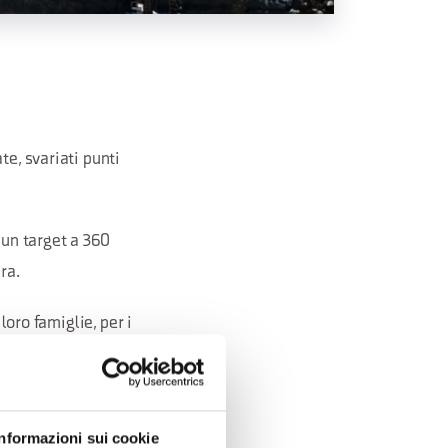
te, svariati punti
 un target a 360
ra.
loro famiglie, per i
l parco,
intero comprensorio
Informazioni sui cookie