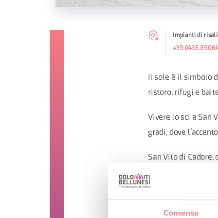
Impianti di risal
+39 0436 8906
Il sole è il simbolo
ristoro, rifugi e bai
Vivere lo sci a San 
gradi, dove l’accent
San Vito di Cadore, c
molti servizi a loro
dall’organizzato cam
offre.
Consenso