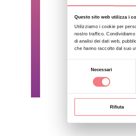
La neve programmata
Questo sito web utilizza i c
Per tariffe e info
Utilizziamo i cookie per perso
nostro traffico. Condividiamo 
https://www.skiare
di analisi dei dati web, pubbl
che hanno raccolto dal suo uti
CARATTERISTI
Selezione
Chiuso in estate.
Necessari
del
consenso
RICHIEDI INF
Rifiuta