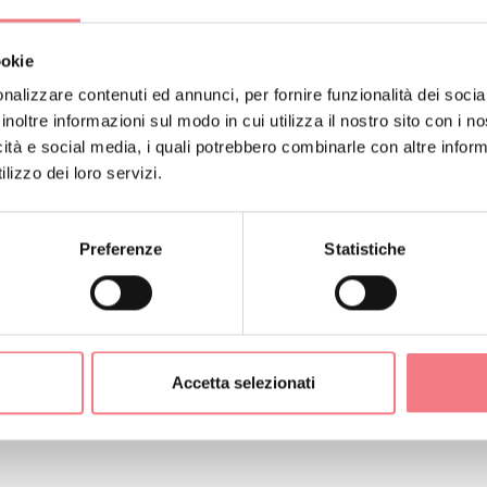
 presente sull’intero comprensorio, infine, assicura sempre pi
ookie
nalizzare contenuti ed annunci, per fornire funzionalità dei socia
inoltre informazioni sul modo in cui utilizza il nostro sito con i 
asanvito.com/
icità e social media, i quali potrebbero combinarle con altre inform
lizzo dei loro servizi.
CHE
Preferenze
Statistiche
ORMAZIONI
Accetta selezionati