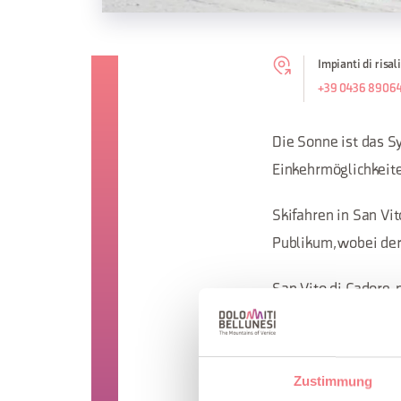
Impianti di risal
+39 0436 8906
Die Sonne ist das Sy
Einkehrmöglichkeit
Skifahren in San Vi
Publikum, wobei der 
San Vito di Cadore, 
dank der vielen für
Park bis hin zum org
gesamte Gebiet biet
Zustimmung