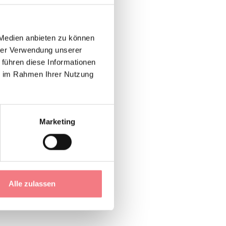
tische Pisten.
 Medien anbieten zu können
hrer Verwendung unserer
 führen diese Informationen
ie im Rahmen Ihrer Nutzung
Marketing
Alle zulassen