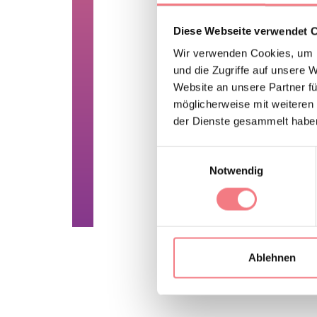
Der im gesamten Geb
Diese Webseite verwendet 
Für Tarife und Info
Wir verwenden Cookies, um I
und die Zugriffe auf unsere 
https://www.skiare
Website an unsere Partner fü
möglicherweise mit weiteren
EIGENSCHAFT
der Dienste gesammelt habe
Im Sommer geschloss
Einwilligungsauswahl
Notwendig
INFORMATION
Ablehnen