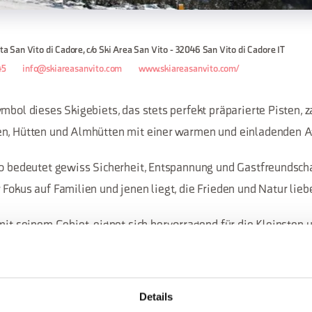
ita San Vito di Cadore, c/o Ski Area San Vito - 32046 San Vito di Cadore IT
45
info@skiareasanvito.com
www.skiareasanvito.com/
mbol dieses Skigebiets, das stets perfekt präparierte Pisten, z
en, Hütten und Almhütten mit einer warmen und einladenden A
to bedeutet gewiss Sicherheit, Entspannung und Gastfreundschaf
Fokus auf Familien und jenen liegt, die Frieden und Natur lieb
mit seinem Gebiet, eignet sich hervorragend für die Kleinsten u
 sie vorgesehenen Dienstleistungen: vom Parco NeveSole über 
anisierten Skikurs mit eigenen Skischulen und der Vielzahl von
et.
Details