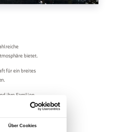
ahlreiche
tmosphäre bietet.
t für ein breites
en.
nd ihre Familien,
das Kinderheim im
 Pisten, die das
Über Cookies