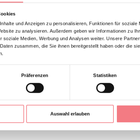
iet vorhandene Kunstschnee sorgt schließlich stets für fantas
Cookies
rmationen
nhalte und Anzeigen zu personalisieren, Funktionen für soziale
Website zu analysieren. Außerdem geben wir Informationen zu I
asanvito.com/
r soziale Medien, Werbung und Analysen weiter. Unsere Partner
 Daten zusammen, die Sie ihnen bereitgestellt haben oder die s
EN
n.
en.
Präferenzen
Statistiken
EN ANFORDERN
Auswahl erlauben