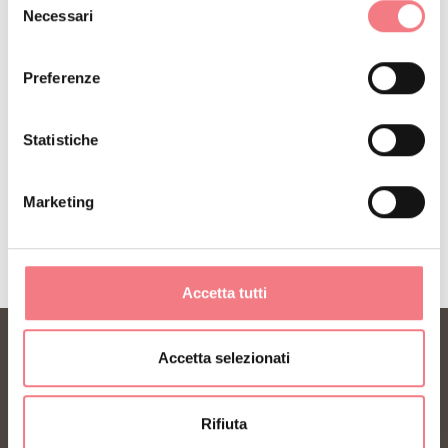
Iscriviti alla newsletter delle Dolomiti Bellunesi!
Necessari
del
Riceverai notizie, informazioni, itinerari, idee e
consenso
consigli per la tua vacanza in ogni stagione.
Preferenze
ISCRIVITI ALLA NEWSLETTER
Statistiche
Marketing
Accetta tutti
Accetta selezionati
Rifiuta