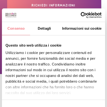
RICHIEDI INFORMAZIONI
1 giugno 2025 - 1 giugno 2028
: Lunedì, venerdì,
Consenso
Dettagli
Informazioni sui cookie
sabato, domenica dalle 11:00 alle 15:00, dalle
18:00 alle 23:00
Questo sito web utilizza i cookie
7 giugno 2026 - 1 giugno 2028
: martedì, giovedì
Utilizziamo i cookie per personalizzare contenuti ed
dalle 11:00 alle 15:00
annunci, per fornire funzionalità dei social media e per
analizzare il nostro traffico. Condividiamo inoltre
informazioni sul modo in cui utilizza il nostro sito con i
nostri partner che si occupano di analisi dei dati web,
pubblicità e social media, i quali potrebbero combinarle
con altre informazioni che ha fornito loro o che hanno
raccolto dal suo utilizzo dei loro servizi.
RESTA IN CONTATTO
Selezione