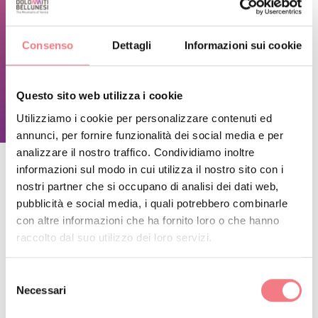
Venerdì 10:00 - 21:00
Sabato 10:00 - 21:00
Consenso
Dettagli
Informazioni sui cookie
Domenica 10:00 - 21:00
Questo sito web utilizza i cookie
RICHIEDI INFORMAZIONI
Utilizziamo i cookie per personalizzare contenuti ed
annunci, per fornire funzionalità dei social media e per
analizzare il nostro traffico. Condividiamo inoltre
informazioni sul modo in cui utilizza il nostro sito con i
nostri partner che si occupano di analisi dei dati web,
RESTA IN CONTATTO
pubblicità e social media, i quali potrebbero combinarle
con altre informazioni che ha fornito loro o che hanno
raccolto dal suo utilizzo dei loro servizi.
Iscriviti alla newsletter delle Dolomiti Bellunesi!
Riceverai notizie, informazioni, itinerari, idee e
Selezione
consigli per la tua vacanza in ogni stagione.
Necessari
del
consenso