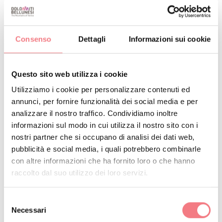
Posizionata strategicamente in piazza, attorniata da
locali dove fare una piccola pausa rinfrescante, la
charging station ha tutto il necessario per effetturare
Consenso
Dettagli
Informazioni sui cookie
piccole riparazioni.
Questo sito web utilizza i cookie
Utilizziamo i cookie per personalizzare contenuti ed
RICHIEDI INFORMAZIONI
annunci, per fornire funzionalità dei social media e per
analizzare il nostro traffico. Condividiamo inoltre
informazioni sul modo in cui utilizza il nostro sito con i
nostri partner che si occupano di analisi dei dati web,
pubblicità e social media, i quali potrebbero combinarle
RESTA IN CONTATTO
con altre informazioni che ha fornito loro o che hanno
raccolto dal suo utilizzo dei loro servizi.
Iscriviti alla newsletter delle Dolomiti Bellunesi!
Riceverai notizie, informazioni, itinerari, idee e
Selezione
Necessari
del
consigli per la tua vacanza in ogni stagione.