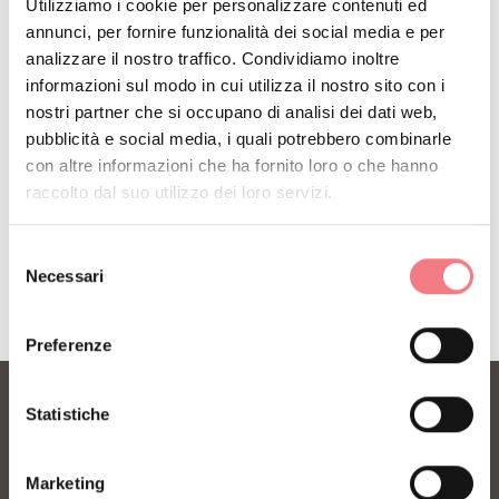
Utilizziamo i cookie per personalizzare contenuti ed
Iscriviti alla newsletter delle Dolomiti Bellunesi!
annunci, per fornire funzionalità dei social media e per
Riceverai notizie, informazioni, itinerari, idee e
analizzare il nostro traffico. Condividiamo inoltre
informazioni sul modo in cui utilizza il nostro sito con i
consigli per la tua vacanza in ogni stagione.
nostri partner che si occupano di analisi dei dati web,
pubblicità e social media, i quali potrebbero combinarle
con altre informazioni che ha fornito loro o che hanno
ISCRIVITI ALLA NEWSLETTER
raccolto dal suo utilizzo dei loro servizi.
Selezione
Necessari
del
consenso
Preferenze
Statistiche
Marketing