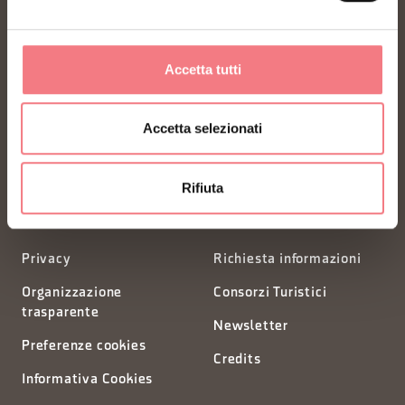
FONDAZIONE DMO DOLOMITI BELLUNESI
Accetta tutti
Piazza Santo Stefano 15/17
Accetta selezionati
32100 Belluno - Italia
Rifiuta
segreteria@dmodolomiti.it
Privacy
Richiesta informazioni
Organizzazione
Consorzi Turistici
trasparente
Newsletter
Preferenze cookies
Credits
Informativa Cookies