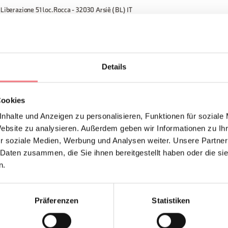
 Liberazione 51 loc. Rocca - 32030 Arsiè (BL) IT
Details
EN ANFORDERN
Cookies
nhalte und Anzeigen zu personalisieren, Funktionen für soziale
Website zu analysieren. Außerdem geben wir Informationen zu I
r soziale Medien, Werbung und Analysen weiter. Unsere Partner
 Daten zusammen, die Sie ihnen bereitgestellt haben oder die s
NTAKT
Abonnieren Sie den News
n.
Sie erhalten Nachrichten
Tipps für Ihren Urlaub zu 
Präferenzen
Statistiken