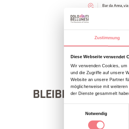
Bar da Anna, via
+39 043958591
Zustimmung
INFORMATION
Diese Webseite verwendet 
Wir verwenden Cookies, um I
und die Zugriffe auf unsere 
Website an unsere Partner fü
möglicherweise mit weiteren
BLEIBEN SIE IN KO
der Dienste gesammelt habe
Einwilligungsauswahl
Notwendig