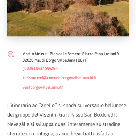
Anello Melere - Pian de le Femene, Piazza Papa Luciani 4 -
32026 Mel di Borgo Valbelluna (BL) IT
(0039) 0437 544294
turismo.mel@comune.borgovalbelluna.bl.it
visitborgovalbelluna.it/
L’itinerario ad “anello” si snoda sul versante bellunese
del gruppo del Visentin tra il Passo San Boldo ed il
Nevegàl e si sviluppa quasi interamente su stradine
sterrate di montagna, tranne brevi tratti asfaltati.