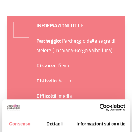
INFORMAZIONI UTILI:
: Parcheggio della sagra di
Parcheggio
Melere (Trichiana-Borgo Valbelluna)
: 15 km
Distanza
: 400 m
Dislivello
: media
Difficoltà
: 2,15 h
Tempo di percorrenza
Consenso
Dettagli
Informazioni sui cookie
: MTB Bike
Attrezzatura consigliata