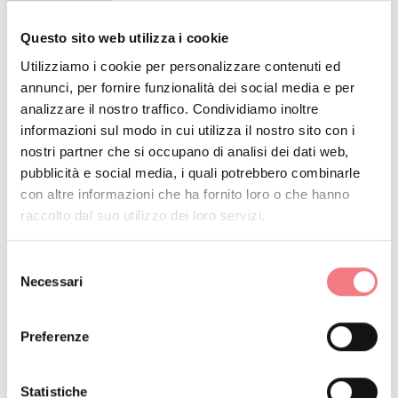
Questo sito web utilizza i cookie
Utilizziamo i cookie per personalizzare contenuti ed
Ci si trova in un ambiente naturale che
annunci, per fornire funzionalità dei social media e per
esige rispetto:
analizzare il nostro traffico. Condividiamo inoltre
informazioni sul modo in cui utilizza il nostro sito con i
Divieto di raccolta di fiori
nostri partner che si occupano di analisi dei dati web,
pubblicità e social media, i quali potrebbero combinarle
Divieto di balneazione
con altre informazioni che ha fornito loro o che hanno
No agli schiamazzi
raccolto dal suo utilizzo dei loro servizi.
Divieto di accensione fuochi
Non lasciare in giro rifiuti, ma
Selezione
Necessari
del
gettali negli appositi spazi (anche i
consenso
mozziconi di sigarette, i fazzolettini,
Preferenze
le mascherine e il rifiuto umido)
I minori devono essere
Statistiche
accompagnati