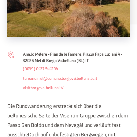
Anello Melere - Pian de le Femene, Piazza Papa Luciani 4 -
32026 Mel di Borgo Valbelluna (BL) IT
(0039) 0437 544294
turismo.mel@comune.borgovalbelluna.bl.it
visitborgovalbelluna.it/
Die Rundwanderung erstreckt sich über die
bellunesische Seite der Visentin-Gruppe zwischen dem
Passo San Boldo und dem Nevegàl und verläuft fast
ausschließlich auf unbefestigten Bergwegen, mit