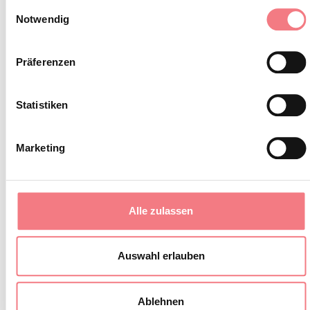
Einwilligungsauswahl
Notwendig
Minderjährige müssen begleitet
werden
Präferenzen
Den Weg nicht verlassen
Die lokale Fauna nicht stören
Statistiken
Es wird empfohlen, sich über mögliche
Störungen auf der Website der
ARPAV
Marketing
vor Beginn der Wanderung zu
informieren.
Alle zulassen
Auswahl erlauben
INFORMATIONEN ANFORDERN
Ablehnen