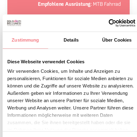
: MTB Fahrrad
Empfohlene Ausrüstung
Man befindet sich in einer natürlichen
Zustimmung
Details
Über Cookies
Umgebung, die Respekt erfordert:
Verbot der Blumenentnahme
Diese Webseite verwendet Cookies
Verbot von Badeaktivitäten
Wir verwenden Cookies, um Inhalte und Anzeigen zu
personalisieren, Funktionen für soziale Medien anbieten zu
Kein Lärm
können und die Zugriffe auf unsere Website zu analysieren.
Verbot von Feueranzündungen
Außerdem geben wir Informationen zu Ihrer Verwendung
Keine Abfälle herumliegen lassen,
unserer Website an unsere Partner für soziale Medien,
Werbung und Analysen weiter. Unsere Partner führen diese
sondern in die vorgesehenen
Informationen möglicherweise mit weiteren Daten
Behälter entsorgen (auch
zusammen, die Sie ihnen bereitgestellt haben oder die sie
Zigarettenstummel, Taschentücher,
im Rahmen Ihrer Nutzung der Dienste gesammelt haben.
Masken und organische Abfälle)