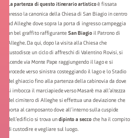
è fissata
La partenza di questo itinerario artistico
presso la canonica della Chiesa di San Biagio in centro
ad Alleghe dove sopra la porta di ingresso campeggia
un bel graffito raffigurante
il Patrono di
San Biagio
Alleghe. Da qui, dopo la visita alla Chiesa che
custodisce un ciclo di affreschi di Valentino Rovisi, si
scende via Monte Pape raggiungendo il lago e si
procede verso sinistra costeggiando il lago e lo Stadio
del ghiaccio fino alla partenza della cabinovia da dove
si imbocca il marciapiede verso Masarè ma all’altezza
del cimitero di Alleghe si effettua una deviazione che
porta al camposanto dove all’interno sulla cuspide
dell’edificio si trova un
che ha il compito
dipinto a secco
di custodire e vegliare sul luogo.