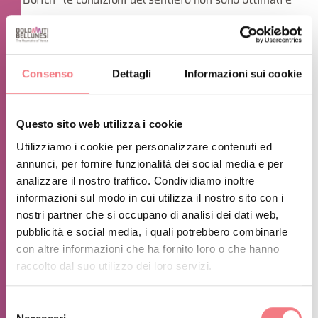
“Dorich” le condizioni del sentiero non sono ottimali e
in alternativa si percorre il marciapiedi sino al
Municipio di Alleghe.
Consenso
Dettagli
Informazioni sui cookie
Da Dorich si prosegue su stradina silvopastorale verso
Questo sito web utilizza i cookie
la panoramica frazione di Cordella e da questa, lungo la
Utilizziamo i cookie per personalizzare contenuti ed
strada asfaltata fino alla località Ciodare” Chi invece
annunci, per fornire funzionalità dei social media e per
avesse proseguito per il municipio potrà salire a
analizzare il nostro traffico. Condividiamo inoltre
Cordella raggiungendo dapprima Casaril e imboccando
informazioni sul modo in cui utilizza il nostro sito con i
nostri partner che si occupano di analisi dei dati web,
il breve ma ripido sentiero che sale a Cordella e quindi
pubblicità e social media, i quali potrebbero combinarle
ammirando il panorama raggiungere “Le Ciodare” .
con altre informazioni che ha fornito loro o che hanno
Imboccando in discesa Via De Gasperi sulla parete di
raccolto dal suo utilizzo dei loro servizi.
una casa sulla sinistra al lato Ovest campeggia un
Selezione
opera raffigurante una
leggenda dolomitica, quella di