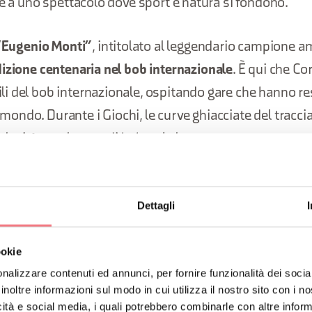
re a uno spettacolo dove sport e natura si fondono.
 “Eugenio Monti”
, intitolato al leggendario campione 
dizione centenaria nel bob internazionale
. È qui che Co
 del bob internazionale, ospitando gare che hanno res
il mondo. Durante i Giochi, le curve ghiacciate del tracc
elocità, con le gare di bob e skeleton.
curling
troverà la sua casa nello storico stadio olimpico
ei Giochi del 1956. A Cortina questa disciplina è tradizi
Dettagli
o e futuro che ha trovato nuovi protagonisti come Ste
doppio misto a Pechino 2022. Ogni partita è un equilibr
ookie
nalizzare contenuti ed annunci, per fornire funzionalità dei socia
ntrazione e strategia.
inoltre informazioni sul modo in cui utilizza il nostro sito con i 
icità e social media, i quali potrebbero combinarle con altre inform