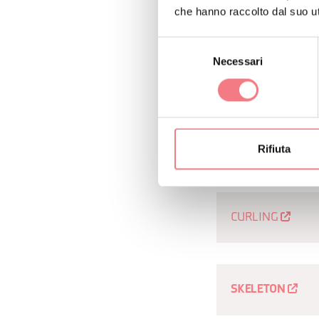
TUTTE L
che hanno raccolto dal suo uti
Selezione
Necessari
del
SCI ALPINO
consenso
BOB
Rifiuta
CURLING
SKELETON