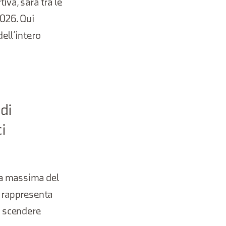
iva, sarà tra le
2026. Qui
ell’intero
 di
i
a massima del
e rappresenta
e scendere