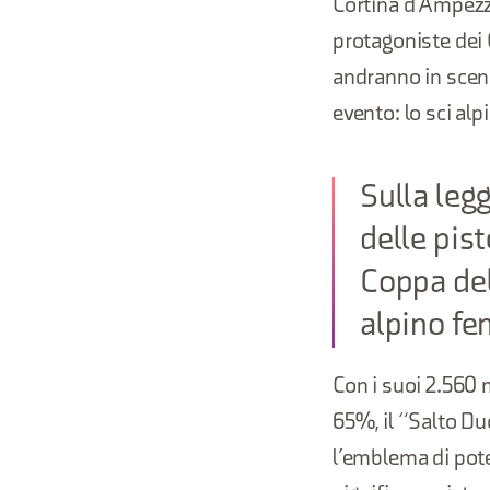
Cortina d’Ampezzo
protagoniste dei 
andranno in scena
evento: lo sci alpi
Sulla leg
delle pist
Coppa del
alpino fe
Con i suoi 2.560 
65%, il “Salto Du
l’emblema di pote