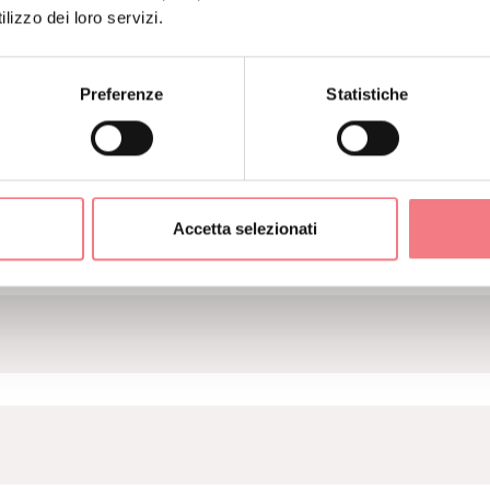
E INFO SULLE GARE
lizzo dei loro servizi.
Preferenze
Statistiche
Accetta selezionati