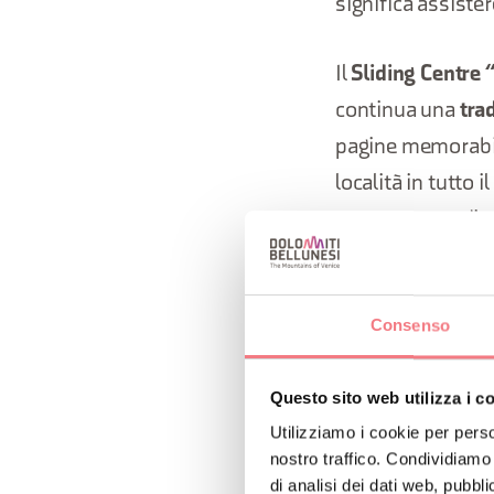
significa assiste
Il
Sliding Centre
continua una
tra
pagine memorabili
località in tutto 
essere teatro di v
Poco distante, il
accolse le sfide d
Consenso
legame tra passat
oro olimpico nel 
Questo sito web utilizza i c
Utilizziamo i cookie per perso
precisione, conce
nostro traffico. Condividiamo 
di analisi dei dati web, pubbl