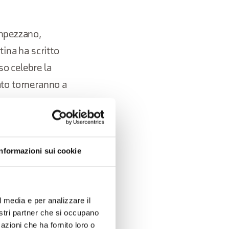
ampezzano,
rtina ha scritto
o celebre la
iato torneranno a
, lo stesso che
one viva: un
Informazioni sui cookie
fania Costantini,
io perfetto di
l media e per analizzare il
nostri partner che si occupano
azioni che ha fornito loro o