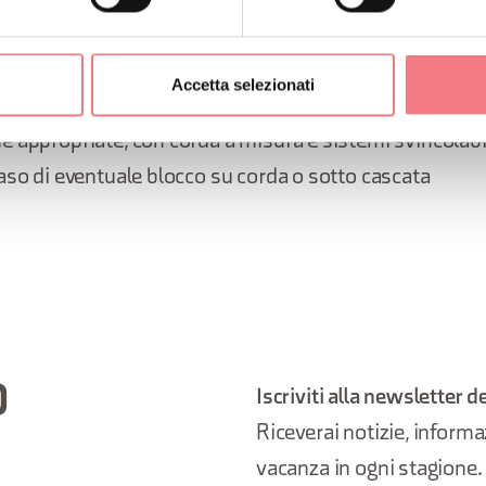
le per fare torrentismo è composto da almeno 4 perso
Accetta selezionati
he appropriate, con corda a misura e sistemi svincolabi
 caso di eventuale blocco su corda o sotto cascata
O
Iscriviti alla newsletter d
Riceverai notizie, informazi
vacanza in ogni stagione.