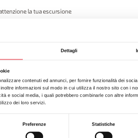
attenzione la tua escursione
analisi delle condizioni meteo
rso e le caratteristiche del bacino idrologico, per saper
Dettagli
e di piena o le veloci variazioni di portata
ookie
reparazione tecnica e psicofisica
nalizzare contenuti ed annunci, per fornire funzionalità dei socia
inoltre informazioni sul modo in cui utilizza il nostro sito con i 
icità e social media, i quali potrebbero combinarle con altre inform
 di avvisare sempre qualcuno di fiducia sull’itinerari
lizzo dei loro servizi.
icorda che nella maggior parte delle forre non c’è cope
Preferenze
Statistiche
 il fischietto, che è l’unico modo di comunicare quand