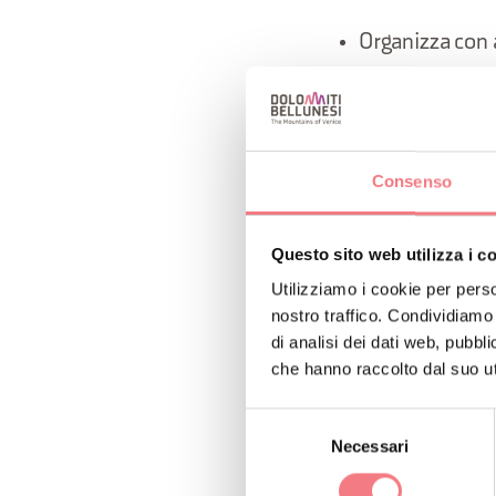
Organizza con 
Fai un’attenta 
Studia il perco
Consenso
eventuali ondat
Questo sito web utilizza i c
Valuta la tua p
Utilizziamo i cookie per perso
nostro traffico. Condividiamo 
di analisi dei dati web, pubbl
Non dimenticare
che hanno raccolto dal suo uti
partecipanti. R
Selezione
Necessari
del
Non dimenticare
consenso