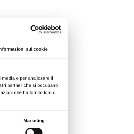
 considerare le
Informazioni sui cookie
l media e per analizzare il
nostri partner che si occupano
azioni che ha fornito loro o
o, tempi e
rtura telefonica
Marketing
o non ti vedi e