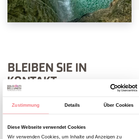
BLEIBEN SIE IN
KONTAKT
Abonnieren Sie den Newsletter der Belluneser
Zustimmung
Details
Über Cookies
Dolomiten!
Sie erhalten Nachrichten, Informationen,
Diese Webseite verwendet Cookies
Reiserouten, Ideen und Tipps für Ihren Urlaub
Wir verwenden Cookies, um Inhalte und Anzeigen zu
zu jeder Jahreszeit.