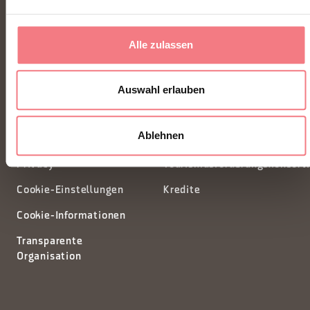
Piazza Santo Stefano 15/17
Alle zulassen
32100 Belluno - Italia
Auswahl erlauben
segreteria@dmodolomiti.it
Ablehnen
Newsletter
Informationsanfrage
Privacy
Tourismusförderungskonsort
Cookie-Einstellungen
Kredite
Cookie-Informationen
Transparente
Organisation