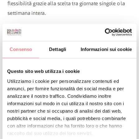
flessibilità grazie alla scelta tra giornate singole o la
settimana intera.
In Inverno la
, una settimana bianca creata a
Week4Kids
misura di ragazzi e bambini per imparare a sciare o a
perfezionarsi unendo scuola, spettacoli e giochi sulla
Consenso
Dettagli
Informazioni sui cookie
neve. Infine, a
la
fine agosto,
Week 4 Kids Summer
una settimana interamente dedicata ai
Edition:
Questo sito web utilizza i cookie
bambini dai 4 ai 12 anni con escursioni in tutta sicurezza
Utilizziamo i cookie per personalizzare contenuti ed
sulle cime del Focobon e sui sentieri geologici alla
annunci, per fornire funzionalità dei social media e per
analizzare il nostro traffico. Condividiamo inoltre
scoperta di fossili nelle Dolomiti Patrimonio UNESCO.
informazioni sul modo in cui utilizza il nostro sito con i
nostri partner che si occupano di analisi dei dati web,
pubblicità e social media, i quali potrebbero combinarle
Falcade
con altre informazioni che ha fornito loro o che hanno
Divertimento e relax a contatto con la natura,
raccolto dal suo utilizzo dei loro servizi.
la storia e la cultura del luogo.