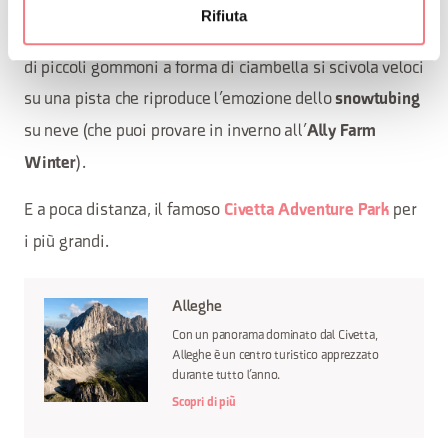
sensoriale a piedi nudi (
camminare a piedi
barefooting,
Rifiuta
nudi). Inoltre, la nuova
a bordo
pista di summer tubing:
di piccoli gommoni a forma di ciambella si scivola veloci
su una pista che riproduce l’emozione dello
snowtubing
su neve (che puoi provare in inverno all’
Ally Farm
).
Winter
E a poca distanza, il famoso
per
Civetta Adventure Park
i più grandi.
Alleghe
Con un panorama dominato dal Civetta,
Alleghe è un centro turistico apprezzato
durante tutto l’anno.
Scopri di più