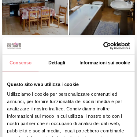
Consenso
Dettagli
Informazioni sui cookie
INFO E CONTATTI
CORTE PAUSE ELENA
Questo sito web utilizza i cookie
+3904359290
Utilizziamo i cookie per personalizzare contenuti ed
+393381593388
annunci, per fornire funzionalità dei social media e per
corte.elena@libero.it
analizzare il nostro traffico. Condividiamo inoltre
informazioni sul modo in cui utilizza il nostro sito con i
PRENOTA
nostri partner che si occupano di analisi dei dati web,
pubblicità e social media, i quali potrebbero combinarle