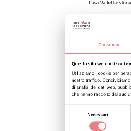
Casa Valletta: stori
Casa Valletta si trov
campagna risalente a
Un tempo appartenuta
Consenso
Canova. Elementi arc
patrimonio affettivo
Questo sito web utilizza i c
Utilizziamo i cookie per perso
Oggi , parte di ques
nostro traffico. Condividiamo 
tranquillità e natur
di analisi dei dati web, pubbl
coppie, viaggiatori s
che hanno raccolto dal suo uti
Selezione
Servizi e Atmosfera
Necessari
del
consenso
TV, WI-FI, angolo