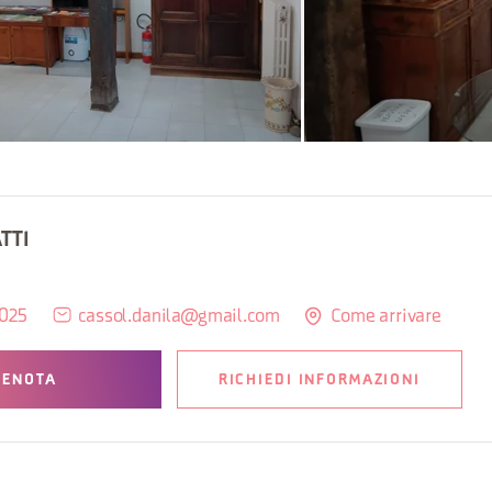
TTI
4025
cassol.danila@gmail.com
Come arrivare
RENOTA
RICHIEDI INFORMAZIONI