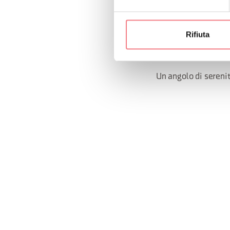
Atmosfera calda, 
Accesso diretta a 
Rifiuta
Punto si partenza
Prezzi vantaggio
Un angolo di serenit