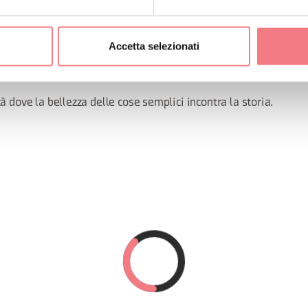
familiare e riservata.
piste ciclabili.
Accetta selezionati
 ideale per escursione nel Parco delle Dolomiti.
si e qualità senza compromessi.
à dove la bellezza delle cose semplici incontra la storia.