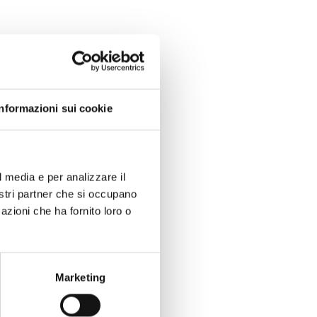
a storica casa di
 della famiglia
Informazioni sui cookie
i mantengono vivo il
l media e per analizzare il
ideale per chi cerca
nostri partner che si occupano
no perfetto per
azioni che ha fornito loro o
Marketing