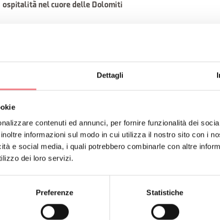
a ospitalità nel cuore delle Dolomiti
a nel punto più alto del piccolo borgo di Salce, all'interno di un
lla fine del '600.
 ai Nobili Barcelloni Corte, divenne in seguito dimora rustica
Dettagli
hitettonici originali come la meridiana, il portico e i comignol
 e storico di questa dimora.
ookie
nalizzare contenuti ed annunci, per fornire funzionalità dei socia
ta residenza, ospita un piccolo monolocale intimo e accogliente 
inoltre informazioni sul modo in cui utilizza il nostro sito con i 
a. A pochi chilometri da Belluno, Casa Valletta offre un soggior
icità e social media, i quali potrebbero combinarle con altre inform
olitari o piccoli gruppi fino a 3 persone.
lizzo dei loro servizi.
:
Preferenze
Statistiche
 cottura attrezzato.