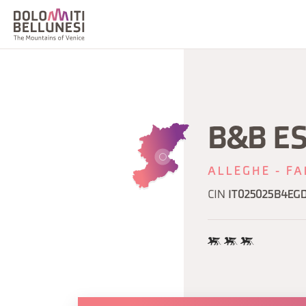
B&B E
ALLEGHE - FA
CIN
IT025025B4EG