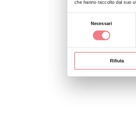
che hanno raccolto dal suo uti
Selezione
Necessari
del
consenso
Rifiuta