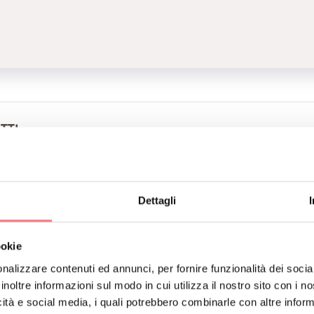
TTI
641
hausgobbis@gmail.com
Dettagli
hausgobbis.it
ookie
RENOTA
RICHIEDI INFORMAZIONI
nalizzare contenuti ed annunci, per fornire funzionalità dei socia
inoltre informazioni sul modo in cui utilizza il nostro sito con i 
icità e social media, i quali potrebbero combinarle con altre inform