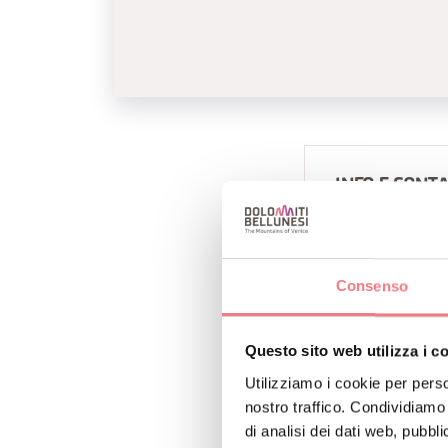
INFO E CONTA
B&B ESTER
+393425495
Consenso
http://www.
Questo sito web utilizza i c
P
Utilizziamo i cookie per perso
nostro traffico. Condividiamo 
di analisi dei dati web, pubbl