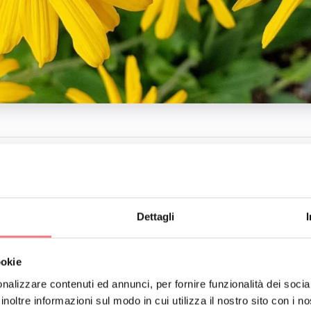
TTI
USO FALLER (DIPENDENZA ARNICA)
905
info@albergodiffusofaller.it
Dettagli
lbergodiffusofaller.it
ookie
RENOTA
RICHIEDI INFORMAZIONI
nalizzare contenuti ed annunci, per fornire funzionalità dei socia
inoltre informazioni sul modo in cui utilizza il nostro sito con i 