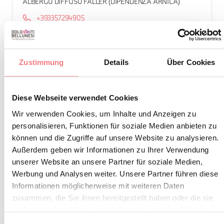
ALBERGO DIFFUSO FALLER (DIPENDENZA ARNICA)
+393357294905
info@albergodiffusofaller.it
http://www.albergodiffusofaller.it
Zustimmung
Details
Über Cookies
BUCHEN
Diese Webseite verwendet Cookies
INFORMATIONEN ANFORDERN
Wir verwenden Cookies, um Inhalte und Anzeigen zu
personalisieren, Funktionen für soziale Medien anbieten zu
können und die Zugriffe auf unsere Website zu analysieren.
Außerdem geben wir Informationen zu Ihrer Verwendung
unserer Website an unsere Partner für soziale Medien,
Werbung und Analysen weiter. Unsere Partner führen diese
Informationen möglicherweise mit weiteren Daten
zusammen, die Sie ihnen bereitgestellt haben oder die sie
im Rahmen Ihrer Nutzung der Dienste gesammelt haben.