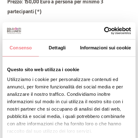
:
Prezzo
150,00 Euro a persona per minimo 3
partecipanti (*)
Partenza: Passo Podoi
Arrivo: Passo Campolongo
Consenso
Dettagli
Informazioni sui cookie
(*) Il prezzo indicato si intende per persona, al
raggiungimento del numero minimo di 03 partecipanti.
Questo sito web utilizza i cookie
Con un numero inferiore di persone lo
Utilizziamo i cookie per personalizzare contenuti ed
annunci, per fornire funzionalità dei social media e per
svolgimento dell'esperienza può essere comunque
analizzare il nostro traffico. Condividiamo inoltre
garantito a fronte di un aumento dei costi.
informazioni sul modo in cui utilizza il nostro sito con i
nostri partner che si occupano di analisi dei dati web,
pubblicità e social media, i quali potrebbero combinarle
RICHIEDI INFORMAZIONI
con altre informazioni che ha fornito loro o che hanno
raccolto dal suo utilizzo dei loro servizi.