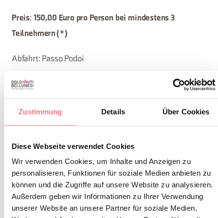
:
Preis
150,00 Euro pro Person bei mindestens 3
Teilnehmern (*)
Abfahrt: Passo Podoi
Ankunft: Passo Campolongo
(*) Der angegebene Preis versteht sich pro Person, bei
Zustimmung
Details
Über Cookies
Erreichen der Mindestanzahl von 03 Teilnehmern. Bei
einer geringeren Anzahl von Personen kann die
Diese Webseite verwendet Cookies
Durchführung der Erfahrung dennoch gewährleistet
Wir verwenden Cookies, um Inhalte und Anzeigen zu
werden, vorausgesetzt, es kommt zu einer Erhöhung der
personalisieren, Funktionen für soziale Medien anbieten zu
Kosten.
können und die Zugriffe auf unsere Website zu analysieren.
Außerdem geben wir Informationen zu Ihrer Verwendung
unserer Website an unsere Partner für soziale Medien,