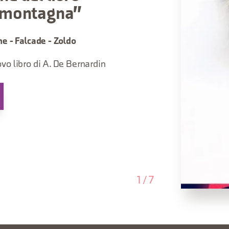
a montagna"
he - Falcade - Zoldo
vo libro di A. De Bernardin
1
/
7