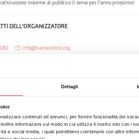
scelto votato insieme al pubblico il tema per l'anno prossimo!
ATTI DELL'ORGANIZZATORE
0261
info@transitofest.org
transitofest.org/
Come arrivare
Dettagli
ORMAZIONI
ookie
nalizzare contenuti ed annunci, per fornire funzionalità dei socia
inoltre informazioni sul modo in cui utilizza il nostro sito con i 
icità e social media, i quali potrebbero combinarle con altre inform
lizzo dei loro servizi.