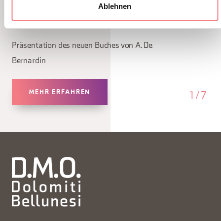
"Fuga dalla montagna"
Ablehnen
9. August 2026 - Alleghe - Falcade - Zoldo
Präsentation des neuen Buches von A. De
Bernardin
MEHR ERFAHREN
1
/
7