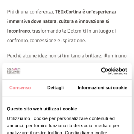
Più di una conferenza,
TEDxCortina è un'esperienza
,
immersiva dove natura
cultura e innovazione si
, trasformando le Dolomiti in un luogo di
incontrano
confronto, connessione e ispirazione.
Perché alcune idee non si limitano a brillare: illuminano
il futuro.
Consenso
Dettagli
Informazioni sui cookie
INFO E CONTATTI DELL'ORGANIZZATORE
Associazione TEDx ETS
Questo sito web utilizza i cookie
info@tedxcortina.org
Utilizziamo i cookie per personalizzare contenuti ed
https://tedxcortina.org/
annunci, per fornire funzionalità dei social media e per
Come arrivare
analizzare il nostro traffico. Condividiamo inoltre