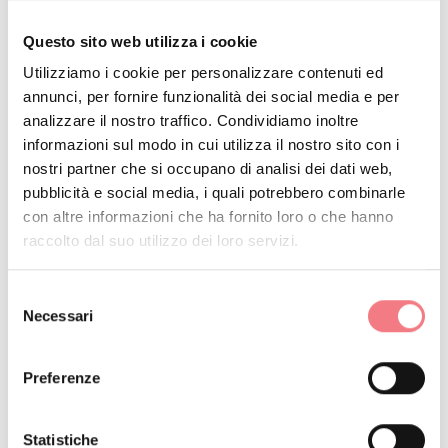
Per ragioni di sicurezza e in conformità con le normative
Questo sito web utilizza i cookie
vigenti, l’accesso sarà limitato a 200 persone.
Utilizziamo i cookie per personalizzare contenuti ed
annunci, per fornire funzionalità dei social media e per
I dettagli per la partecipazione sono i seguenti:
analizzare il nostro traffico. Condividiamo inoltre
informazioni sul modo in cui utilizza il nostro sito con i
Prevendita: Presso il Caffè Deon (Piazza dei Martiri n. 31,
nostri partner che si occupano di analisi dei dati web,
Belluno) nei giorni 3, 4 e 5 agosto 2026, dalle ore 9:00
pubblicità e social media, i quali potrebbero combinarle
alle 12:30 e dalle 16:30 alle 19:00.
con altre informazioni che ha fornito loro o che hanno
raccolto dal suo utilizzo dei loro servizi.
Prezzi: Biglietto intero euro 20,00; ridotto euro 10,00
Selezione
per i bambini sotto i 12 anni.
Necessari
del
consenso
Informazioni: Eventuali biglietti rimanenti dopo il 5
Preferenze
agosto saranno disponibili contattando il numero
+39 335 7088216.
Statistiche