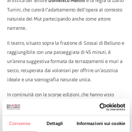
artistica del tenore
e la regia di Dario
Domenico Menini
Turrini, che curerà l'adattamento dell'opera al contesto
naturale del Mut partecipando anche come attore
narrante.
Il teatro, situato sopra la frazione di Sossai di Belluno e
raggiungibile con una passeggiata di 45 minuti, è
un’arena suggestiva formata da terrazzamenti e muri a
secco, recuperata dai volontari per offrire un’acustica
ideale e una scenografia naturale unica.
In continuità con le scorse edizioni, che hanno visto
rappresentate opere come "La Traviata", "Tosca" e, lo
scorso anno, "Il Barbiere di Siviglia", quest'anno
protagonista sarà "
".
Il Rigoletto
Consenso
Dettagli
Informazioni sui cookie