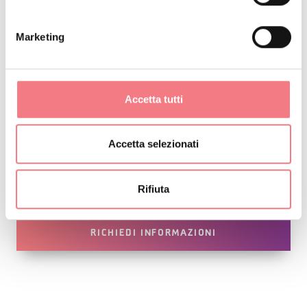
INFO E CONTATTI DELL'ORGANIZZATORE
Marketing
Amici del Mut
+39 3299616787
Accetta tutti
amicidelmut@gmail.com
https://it-it.facebook.com/teatroalmut/
Accetta selezionati
Come arrivare
Rifiuta
RICHIEDI INFORMAZIONI