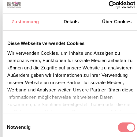
Werke wie "La Traviata", "Tosca" und im vergangenen
Jahr "Il Barbiere di Siviglia" präsentierten, wird in
Zustimmung
Details
Über Cookies
diesem Jahr das Hauptwerk "
" sein.
Il Rigoletto
Diese Webseite verwendet Cookies
Aus Sicherheitsgründen und gemäß den geltenden
Wir verwenden Cookies, um Inhalte und Anzeigen zu
Vorschriften ist der Zugang auf 200 Personen begrenzt.
personalisieren, Funktionen für soziale Medien anbieten zu
können und die Zugriffe auf unsere Website zu analysieren.
Die Details zur Teilnahme sind wie folgt:
Außerdem geben wir Informationen zu Ihrer Verwendung
unserer Website an unsere Partner für soziale Medien,
Vorverkauf: Im Caffè Deon (Piazza dei Martiri n. 31,
Werbung und Analysen weiter. Unsere Partner führen diese
Belluno) an den Tagen 3., 4. und 5. August 2026, von
Informationen möglicherweise mit weiteren Daten
9:00 bis 12:30 Uhr und von 16:30 bis 19:00 Uhr.
zusammen, die Sie ihnen bereitgestellt haben oder die sie
im Rahmen Ihrer Nutzung der Dienste gesammelt haben.
Preise: Vollpreis 20,00 Euro; ermäßigter Preis 10,00
Einwilligungsauswahl
Notwendig
Euro für Kinder unter 12 Jahren.