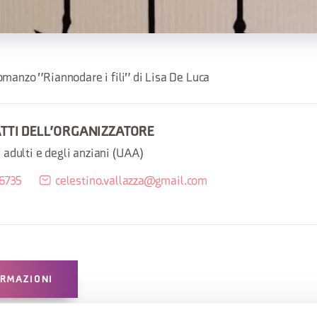
omanzo "Riannodare i fili" di Lisa De Luca
ATTI DELL'ORGANIZZATORE
 adulti e degli anziani (UAA)
 6735
celestino.vallazza@gmail.com
ORMAZIONI