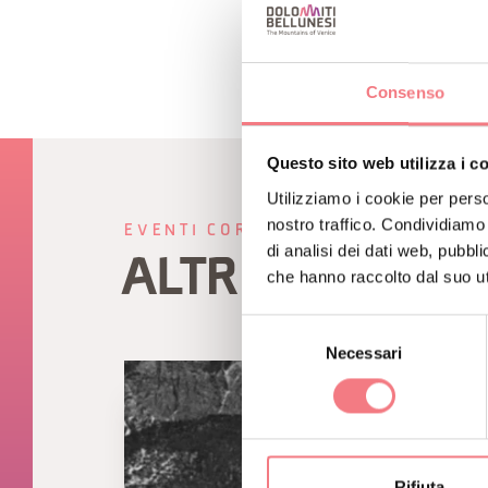
Consenso
Questo sito web utilizza i c
Utilizziamo i cookie per perso
nostro traffico. Condividiamo 
EVENTI CORRELATI
di analisi dei dati web, pubbl
ALTRI EVENTI
che hanno raccolto dal suo uti
Selezione
Necessari
del
consenso
Rifiuta