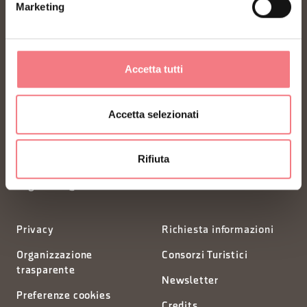
Marketing
Accetta tutti
FONDAZIONE DMO DOLOMITI BELLUNESI
Accetta selezionati
Piazza Santo Stefano 15/17
32100 Belluno - Italia
Rifiuta
segreteria@dmodolomiti.it
Privacy
Richiesta informazioni
Organizzazione
Consorzi Turistici
trasparente
Newsletter
Preferenze cookies
Credits