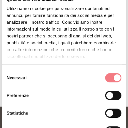
(0039)043567021
Utilizziamo i cookie per personalizzare contenuti ed
annunci, per fornire funzionalità dei social media e per
(0039) 3492225578
analizzare il nostro traffico. Condividiamo inoltre
dolomiti@valcomelico.it
informazioni sul modo in cui utilizza il nostro sito con i
nostri partner che si occupano di analisi dei dati web,
http://www.dolomitivalcomelico.it
pubblicità e social media, i quali potrebbero combinarle
con altre informazioni che ha fornito loro o che hanno
raccolto dal suo utilizzo dei loro servizi.
Selezione
RICHIEDI INFORMAZIONI
Necessari
del
consenso
Preferenze
Statistiche