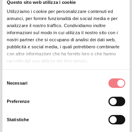
Questo sito web utilizza i cookie
Utilizziamo i cookie per personalizzare contenuti ed
annunci, per fornire funzionalità dei social media e per
INFO E CONTATTI DELL'ORGANIZZATORE
analizzare il nostro traffico. Condividiamo inoltre
Musicantus
informazioni sul modo in cui utilizza il nostro sito con i
+39 333 3714643
nostri partner che si occupano di analisi dei dati web,
pubblicità e social media, i quali potrebbero combinarle
info@musincantus.it
con altre informazioni che ha fornito loro o che hanno
https://www.musincantus.it/
raccolto dal suo utilizzo dei loro servizi.
Come arrivare
Selezione
Necessari
del
consenso
Preferenze
RICHIEDI INFORMAZIONI
Statistiche