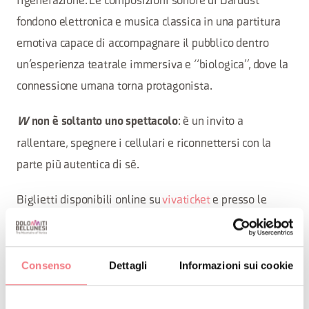
rigenerazione. Le composizioni sonore di Dardust
fondono elettronica e musica classica in una partitura
emotiva capace di accompagnare il pubblico dentro
un’esperienza teatrale immersiva e “biologica”, dove la
connessione umana torna protagonista.
: è un invito a
W
non è soltanto uno spettacolo
rallentare, spegnere i cellulari e riconnettersi con la
parte più autentica di sé.
Biglietti disponibili online su
vivaticket
e presso le
biglietterie CortinAteatro:
- Reparto cartoleria de La Cooperativa di Cortina
Consenso
Dettagli
Informazioni sui cookie
- InfoPoint di Cortina d’Ampezzo