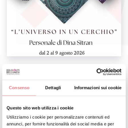
MOSTRA PITTURA DI DINA SITRAN Org. CIRCOLO
CULTURALE TAMBRE
Consenso
Dettagli
Informazioni sui cookie
Questo sito web utilizza i cookie
INFO E CONTATTI DELL'ORGANIZZATORE
L'universo in un cerchio
Utilizziamo i cookie per personalizzare contenuti ed
annunci, per fornire funzionalità dei social media e per
Come arrivare