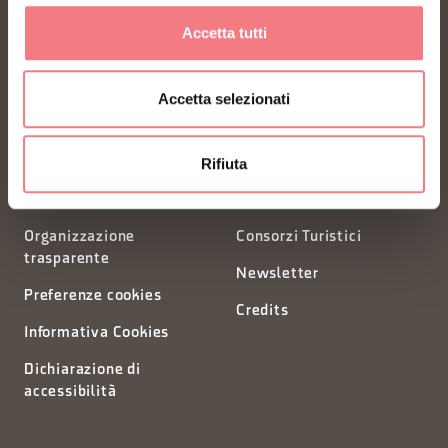
Accetta tutti
Piazza Santo Stefano 15/17
32100 Belluno - Italia
Accetta selezionati
segreteria@dmodolomiti.it
Rifiuta
Privacy
Richiesta informazioni
Organizzazione
Consorzi Turistici
trasparente
Newsletter
Preferenze cookies
Credits
Informativa Cookies
Dichiarazione di
accessibilità